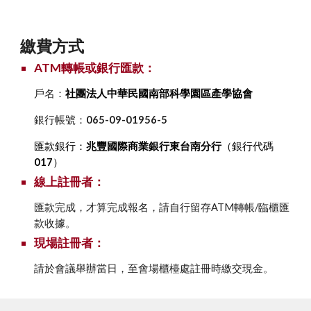
繳費方式
ATM轉帳或銀行匯款：
戶名：
社團法人中華民國南部科學園區產學協會
銀行帳號：
065-09-01956-5
匯款銀行：
兆豐國際商業銀行東台南分行
（銀行代碼
017
）
線上註冊者：
匯款完成，才算完成報名，請自行留存ATM轉帳/臨櫃匯
款收據。
現場註冊者：
請於會議舉辦當日，至會場櫃檯處註冊時繳交現金。